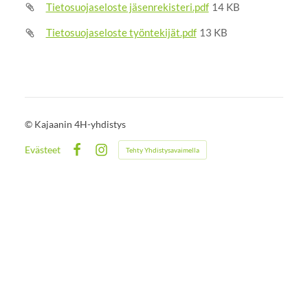
Tietosuojaseloste jäsenrekisteri.pdf
14 KB
Tietosuojaseloste työntekijät.pdf
13 KB
©
Kajaanin 4H-yhdistys
Evästeet
Tehty Yhdistysavaimella
Facebook
Instagram