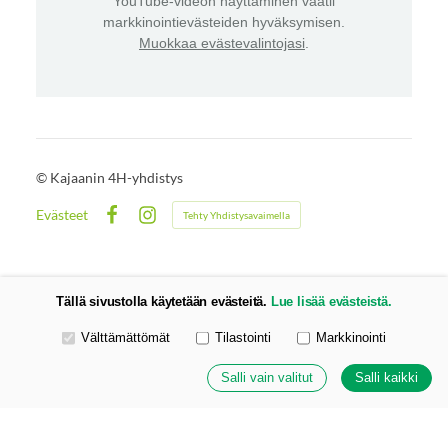
YouTube-videon näyttäminen vaatii
markkinointievästeiden hyväksymisen.
Muokkaa evästevalintojasi
.
©
Kajaanin 4H-yhdistys
Evästeet
Tehty Yhdistysavaimella
Facebook
Instagram
Tällä sivustolla käytetään evästeitä.
Lue lisää evästeistä.
Valitse käytettävät evästeet
Välttämättömät
Tilastointi
Markkinointi
Salli vain valitut
Salli kaikki