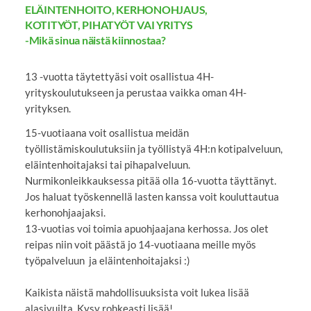
ELÄINTENHOITO, KERHONOHJAUS,
KOTITYÖT, PIHATYÖT VAI YRITYS
-Mikä sinua näistä kiinnostaa?
13 -vuotta täytettyäsi voit osallistua 4H-
yrityskoulutukseen ja perustaa vaikka oman 4H-
yrityksen.
15-vuotiaana voit osallistua meidän
työllistämiskoulutuksiin ja työllistyä 4H:n kotipalveluun,
eläintenhoitajaksi tai pihapalveluun.
Nurmikonleikkauksessa pitää olla 16-vuotta täyttänyt.
Jos haluat työskennellä lasten kanssa voit kouluttautua
kerhonohjaajaksi.
13-vuotias voi toimia apuohjaajana kerhossa. Jos olet
reipas niin voit päästä jo 14-vuotiaana meille myös
työpalveluun ja eläintenhoitajaksi :)
Kaikista näistä mahdollisuuksista voit lukea lisää
alasivuilta. Kysy rohkeasti lisää!