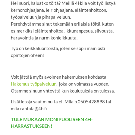
Hei nuori, haluatko töitä? Meillä 4H:lla voit työllistyä
kerhonohjaajana, leiriohjaajana, eläintenhoitoon,
työpalveluun ja pihapalveluun.
Perehdytämme sinut tekemään erilaisia töitä, kuten
esimerkiksi eläintenhoitoa, ikkunanpesua, siivousta,
haravointia ja nurmikonleikkuuta.
Työ on keikkaluontoista, joten se sopii mainiosti
opintojen oheen!
Voit jättää myös avoimen hakemuksen kohdasta
Hakemus työpalveluun
, joka on voimassa vuoden.
Otamme sinuun yhteyttä kun koulutuksia on tulossa.
Lisätietoja saat minulta eli Miia p.0505428898 tai
miia.rantala@4h.fi
TULE MUKAAN MONIPUOLISEEN 4H-
HARRASTUKSEEN!