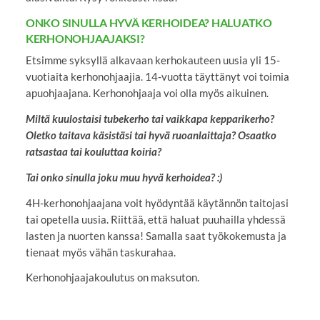
ONKO SINULLA HYVÄ KERHOIDEA? HALUATKO
KERHONOHJAAJAKSI?
Etsimme syksyllä alkavaan kerhokauteen uusia yli 15-
vuotiaita kerhonohjaajia. 14-vuotta täyttänyt voi toimia
apuohjaajana. Kerhonohjaaja voi olla myös aikuinen.
Miltä kuulostaisi tubekerho tai vaikkapa kepparikerho?
Oletko taitava käsistäsi tai hyvä ruoanlaittaja? Osaatko
ratsastaa tai kouluttaa koiria?
Tai onko sinulla joku muu hyvä kerhoidea? :)
4H-kerhonohjaajana voit hyödyntää käytännön taitojasi
tai opetella uusia. Riittää, että haluat puuhailla yhdessä
lasten ja nuorten kanssa! Samalla saat työkokemusta ja
tienaat myös vähän taskurahaa.
Kerhonohjaajakoulutus on maksuton.