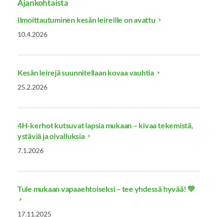
Ajankohtaista
Ilmoittautuminen kesän leireille on avattu
10.4.2026
Kesän leirejä suunnitellaan kovaa vauhtia
25.2.2026
4H-kerhot kutsuvat lapsia mukaan – kivaa tekemistä,
ystäviä ja oivalluksia
7.1.2026
Tule mukaan vapaaehtoiseksi – tee yhdessä hyvää! 💚
17.11.2025