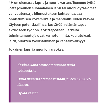
4H on olemassa lapsia ja nuoria varten. Teemme työtä,
jotta jokainen suomalainen lapsi tai nuori löytää omat
vahvuutensa ja kiinnostuksen kohteensa, saa
onnistumisen kokemuksia ja mahdollisuuden kasvaa
täyteen potentiaaliinsa: kestävään elämäntapaan,
aktiiviseen työhön ja yrittäjyyteen. Tärkeitä
toimintamuotoja ovat
kerhotoiminta, koulutukset,
leirit, nuorten työllistäminen ja kansainvälisyys
.
Jokainen lapsi ja nuori on arvokas.
Kesän aikana emme ota vastaan uusia
työtilauksia.
Uusia tilauksia otetaan vastaan jälleen 5.8.2026
lähtien.
Hyvää kesää!