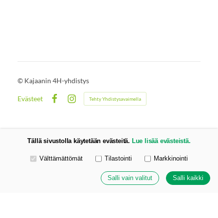
©
Kajaanin 4H-yhdistys
Evästeet
Tehty Yhdistysavaimella
Facebook
Instagram
Tällä sivustolla käytetään evästeitä.
Lue lisää evästeistä.
Valitse käytettävät evästeet
Välttämättömät
Tilastointi
Markkinointi
Salli vain valitut
Salli kaikki