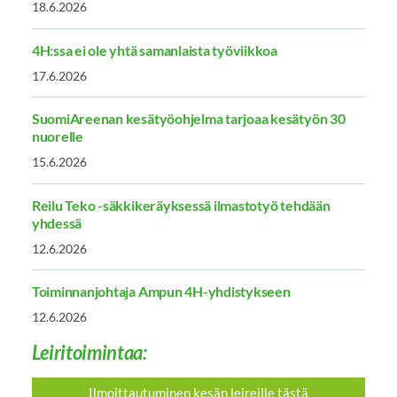
18.6.2026
4H:ssa ei ole yhtä samanlaista työviikkoa
17.6.2026
SuomiAreenan kesätyöohjelma tarjoaa kesätyön 30
nuorelle
15.6.2026
Reilu Teko -säkkikeräyksessä ilmastotyö tehdään
yhdessä
12.6.2026
Toiminnanjohtaja Ampun 4H-yhdistykseen
12.6.2026
Leiritoimintaa:
Ilmoittautuminen kesän leireille tästä