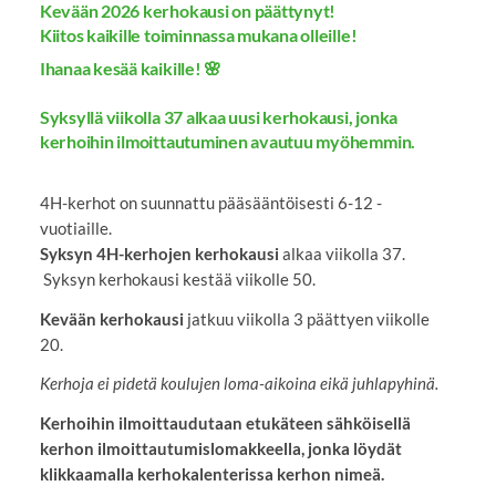
Kevään 2026 kerhokausi on päättynyt!
Kiitos kaikille toiminnassa mukana olleille!
Ihanaa kesää kaikille! 🌸
Syksyllä viikolla 37 alkaa uusi kerhokausi, jonka
kerhoihin ilmoittautuminen avautuu myöhemmin.
4H-kerhot on suunnattu pääsääntöisesti 6-12 -
vuotiaille.
Syksyn 4H-kerhojen kerhokausi
alkaa viikolla 37.
Syksyn kerhokausi kestää viikolle 50.
Kevään kerhokausi
jatkuu viikolla 3 päättyen viikolle
20.
Kerhoja ei pidetä koulujen loma-aikoina eikä juhlapyhinä.
Kerhoihin ilmoittaudutaan etukäteen sähköisellä
kerhon ilmoittautumislomakkeella, jonka löydät
klikkaamalla kerhokalenterissa kerhon nimeä.