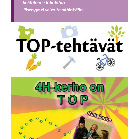
kehitämme toimintaa.
Jäsenyys ei velvoita mihinkään.