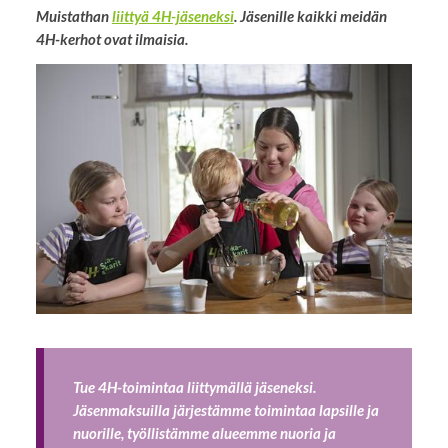
Muistathan
liittyä 4H-jäseneksi
. Jäsenille kaikki meidän
4H-kerhot ovat ilmaisia.
Tue 4H-toimintaa liittymällä jäseneksi.
Jäsenmaksuilla järjestämme toimintaa lapsille ja
nuorille, työllistämme alueemme nuoria ja